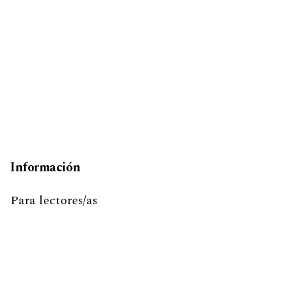
Información
Para lectores/as
Para autores/as
Para bibliotecarios/as
Idioma